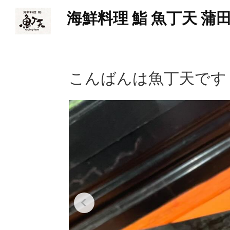
海鮮料理 鮨 魚丁天 蒲
こんばんは魚丁天です