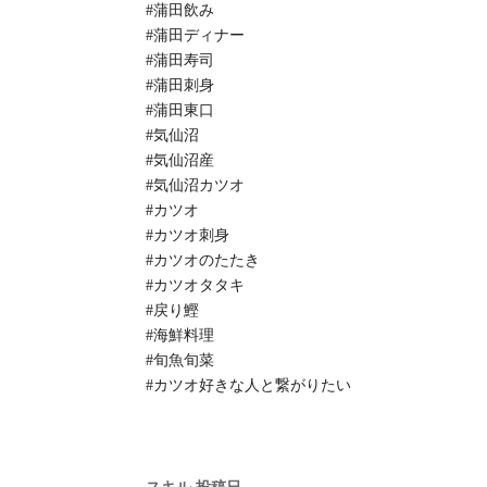
#蒲田飲み
#蒲田ディナー
#蒲田寿司
#蒲田刺身
#蒲田東口
#気仙沼
#気仙沼産
#気仙沼カツオ
#カツオ
#カツオ刺身
#カツオのたたき
#カツオタタキ
#戻り鰹
#海鮮料理
#旬魚旬菜
#カツオ好きな人と繋がりたい