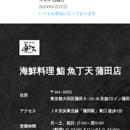
スキル
投稿日
2024年6月22日
いつもお世話になっております
海鮮料理 鮨 魚丁天 蒲田店
〒144-0052
住所
東京都大田区蒲田５-28-18 京急EXイン蒲田B
アクセス
ＪＲ京浜東北線「蒲田駅」東口 徒歩3分
月～土、祝日: 17:00～翌0:00
営業時間