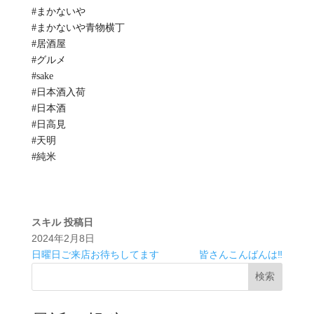
#まかないや
#まかないや青物横丁
#居酒屋
#グルメ
#sake
#日本酒入荷
#日本酒
#日高見
#天明
#純米
スキル
投稿日
2024年2月8日
日曜日ご来店お待ちしてます
皆さんこんばんは‼️
検索