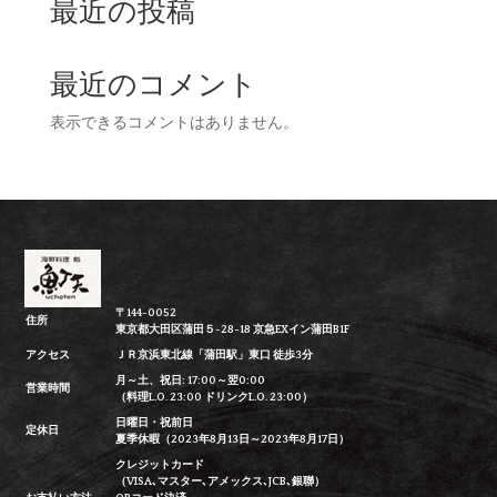
最近の投稿
最近のコメント
表示できるコメントはありません。
〒144-0052
住所
東京都大田区蒲田５-28-18 京急EXイン蒲田B1F
アクセス
ＪＲ京浜東北線「蒲田駅」東口 徒歩3分
月～土、祝日: 17:00～翌0:00
営業時間
（料理L.O. 23:00 ドリンクL.O. 23:00）
日曜日・祝前日
定休日
夏季休暇（2023年8月13日～2023年8月17日）
クレジットカード
（VISA､マスター､アメックス､JCB､銀聯）