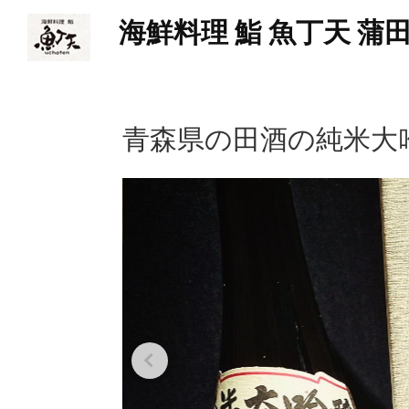
海鮮料理 鮨 魚丁天 蒲
青森県の田酒の純米大