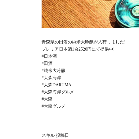
青森県の田酒の純米大吟醸が入荷しました!
プレミア日本酒1合2520円にて提供中!
#日本酒
#田酒
#純米大吟醸
#大森海岸
#大森DARUMA
#大森海岸グルメ
#大森
#大森グルメ
スキル
投稿日