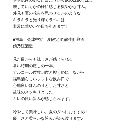
やや渋みのある口当たりから飲めば飲むほど
増していくかの様に感じる爽やかな甘み。
外見も夏の花火を思わせるかのような
キラキラと光り輝くラベルは
非常に華やかで目を引きます！
■福島 会津中将 夏限定 吟醸生貯蔵酒
鶴乃江酒造
見た目からも涼しさが感じられる
暑い時期の癒しの一本。
アルコール度数14度と控えめにしながら
福島酒らしいソフトな飲み口で
心地良いほんのりとした甘さと
後味のスッキリとした
キレの良い旨みが感じられます。
冷やして美味しい。夏の夕べにおすすめ！
優しさと柔らかな旨みが染み渡ります♪