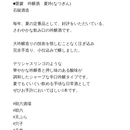
■愛媛 吟醸酒 夏吟(なつぎん)
石鎚酒造
毎年、夏の定番品として、好評をいただいている、
さわやかな飲み口の吟醸酒です。
大吟醸造りの技術を惜しむことなく注ぎ込み
完全手造り、小仕込みで醸しました。
デリシャスリンゴのような
華やかな吟醸香と押し味のある酸味が
調和したシャープな辛口吟醸タイプです。
夏でもぐいぐい飲める手頃な日常酒として
ぜひお手許においてほしい1本です。
#助六酒場
#助六
#天ぷら
#穴子