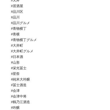
#天丼
#居酒屋
#品川区
#品川
#品川グルメ
#青物横丁
#青横
#青物横丁グルメ
#大井町
#大井町グルメ
#日本酒
#山形
#栄光冨士
#星祭
#純米大吟醸
#冨士酒造
#会津
#会津中将
#鶴乃江酒造
#吟醸