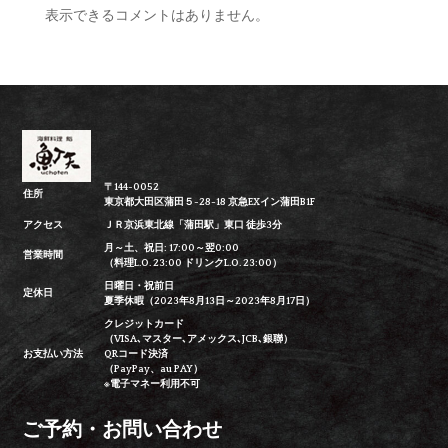
表示できるコメントはありません。
〒144-0052
住所
東京都大田区蒲田５-28-18 京急EXイン蒲田B1F
アクセス
ＪＲ京浜東北線「蒲田駅」東口 徒歩3分
月～土、祝日: 17:00～翌0:00
営業時間
（料理L.O. 23:00 ドリンクL.O. 23:00）
日曜日・祝前日
定休日
夏季休暇（2023年8月13日～2023年8月17日）
クレジットカード
（VISA､マスター､アメックス､JCB､銀聯）
お支払い方法
QRコード決済
（PayPay、au PAY）
※電子マネー利用不可
ご予約・お問い合わせ