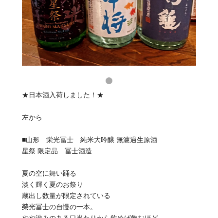
★日本酒入荷しました！★
左から
■山形 栄光冨士 純米大吟醸 無濾過生原酒
星祭 限定品 冨士酒造
夏の空に舞い踊る
淡く輝く夏のお祭り
蔵出し数量が限定されている
榮光冨士の自慢の一本。