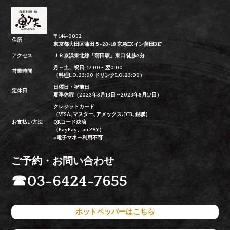
〒144-0052
住所
東京都大田区蒲田５-28-18 京急EXイン蒲田B1F
アクセス
ＪＲ京浜東北線「蒲田駅」東口 徒歩3分
月～土、祝日: 17:00～翌0:00
営業時間
（料理L.O. 23:00 ドリンクL.O. 23:00）
日曜日・祝前日
定休日
夏季休暇（2023年8月13日～2023年8月17日）
クレジットカード
（VISA､マスター､アメックス､JCB､銀聯）
お支払い方法
QRコード決済
（PayPay、au PAY）
※電子マネー利用不可
ご予約・お問い合わせ
☎
03-6424-7655
ホットペッパーはこちら