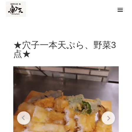
★穴子一本天ぷら、野菜3
点★