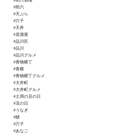
#助六酒場
#助六
#天ぷら
#穴子
#天丼
#居酒屋
#品川区
#品川
#品川グルメ
#青物横丁
#青横
#青物横丁グルメ
#大井町
#大井町グルメ
#土用の丑の日
#丑の日
#うなぎ
#鰻
#穴子
#あなご