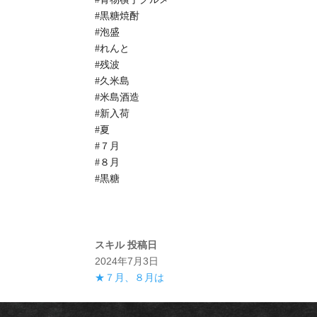
#黒糖焼酎
#泡盛
#れんと
#残波
#久米島
#米島酒造
#新入荷
#夏
#７月
#８月
#黒糖
スキル
投稿日
2024年7月3日
★７月、８月は