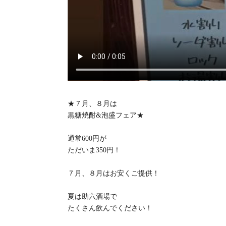
★７月、８月は
黒糖焼酎&泡盛フェア★
通常600円が
ただいま350円！
７月、８月はお安くご提供！
夏は助六酒場で
たくさん飲んでください！