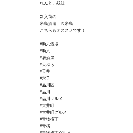
れんと、残波
新入荷の
米島酒造 久米島
こちらもオススメです！
#助六酒場
#助六
#居酒屋
#天ぷら
#天丼
#穴子
#品川区
#品川
#品川グルメ
#大井町
#大井町グルメ
#青物横丁
#青横
#青物横丁グルメ