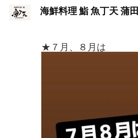
海鮮料理 鮨 魚丁天 蒲
★７月、８月は