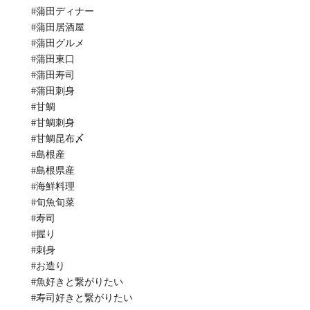
#蒲田ディナー
#蒲田居酒屋
#蒲田グルメ
#蒲田東口
#蒲田寿司
#蒲田刺身
#甘鯛
#甘鯛刺身
#甘鯛昆布〆
#島根産
#島根県産
#海鮮料理
#旬魚旬菜
#寿司
#握り
#刺身
#お造り
#魚好きと繋がりたい
#寿司好きと繋がりたい