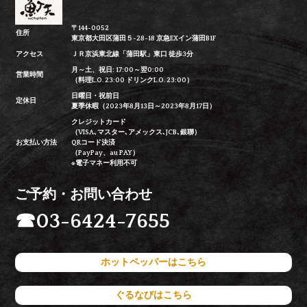
〒144-0052
住所
東京都大田区蒲田５-28-18 京急EXイン蒲田B1F
アクセス
ＪＲ京浜東北線「蒲田駅」東口 徒歩3分
月～土、祝日: 17:00～翌0:00
営業時間
（料理L.O. 23:00 ドリンクL.O. 23:00）
日曜日・祝前日
定休日
夏季休暇（2023年8月13日～2023年8月17日）
クレジットカード
（VISA､マスター､アメックス､JCB､銀聯）
お支払い方法
QRコード決済
（PayPay、au PAY）
※電子マネー利用不可
ご予約・お問い合わせ
☎
03-6424-7655
ホットペッパーはこちら
ぐるなびはこちら