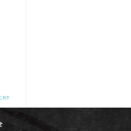
れ‼️
せ