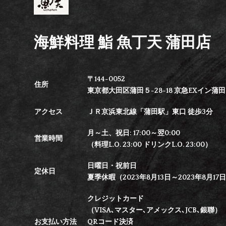
海鮮料理 鮨 魚丁天 蒲田店
〒144-0052
住所
東京都大田区蒲田５-28-18 京急EXイン蒲田B
アクセス
ＪＲ京浜東北線「蒲田駅」東口 徒歩3分
月～土、祝日: 17:00～翌0:00
営業時間
（料理L.O. 23:00 ドリンクL.O. 23:00）
日曜日・祝前日
定休日
夏季休暇（2023年8月13日～2023年8月17
クレジットカード
（VISA､マスター､アメックス､JCB､銀聯）
お支払い方法
QRコード決済