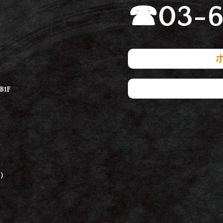
☎
03-6
1F
日）