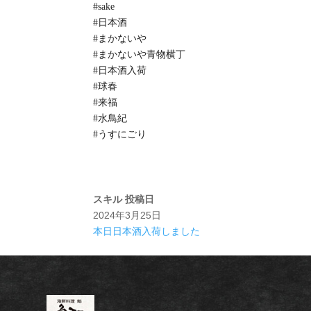
#sake
#日本酒
#まかないや
#まかないや青物横丁
#日本酒入荷
#球春
#来福
#水鳥紀
#うすにごり
スキル
投稿日
2024年3月25日
本日日本酒入荷しました