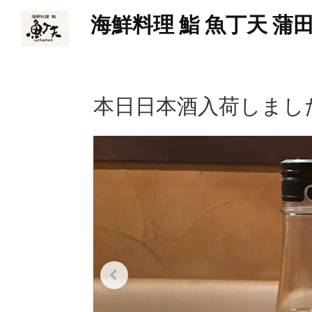
海鮮料理 鮨 魚丁天 蒲
本日日本酒入荷しまし