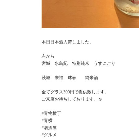
本日日本酒入荷しました。
左から
宮城 水鳥紀 特別純米 うすにごり
茨城 来福 球春 純米酒
全てグラス390円で提供致します。
ご来店お待ちしております。☺️
#青物横丁
#青横
#居酒屋
#グルメ