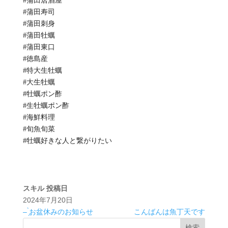
#蒲田居酒屋
#蒲田寿司
#蒲田刺身
#蒲田牡蠣
#蒲田東口
#徳島産
#特大生牡蠣
#大生牡蠣
#牡蠣ポン酢
#生牡蠣ポン酢
#海鮮料理
#旬魚旬菜
#牡蠣好きな人と繋がりたい
スキル
投稿日
2024年7月20日
– ̗̀お盆休みのお知らせ
こんばんは魚丁天です
検索