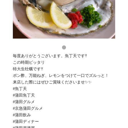
毎度ありがとうございます。魚丁天です‼️
この時期ピッタリ
特大生牡蠣です‼️
ポン酢、万能ねぎ、レモンをつけて一口でズルっと！
来店した際にはぜひご賞味くださいませ✨️✨️
#魚丁天
#蒲田魚丁天
#蒲田グルメ
#京急蒲田グルメ
#蒲田飲み
#蒲田ディナー