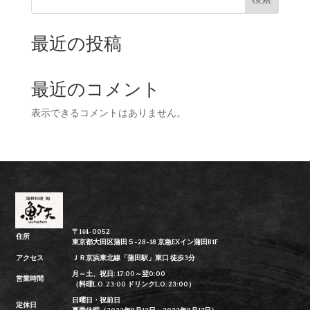
最近の投稿
最近のコメント
表示できるコメントはありません。
〒144-0052
住所
東京都大田区蒲田５-28-18 京急EXイン蒲田B1F
アクセス
ＪＲ京浜東北線「蒲田駅」東口 徒歩3分
月～土、祝日: 17:00～翌0:00
営業時間
（料理L.O. 23:00 ドリンクL.O. 23:00）
日曜日・祝前日
定休日