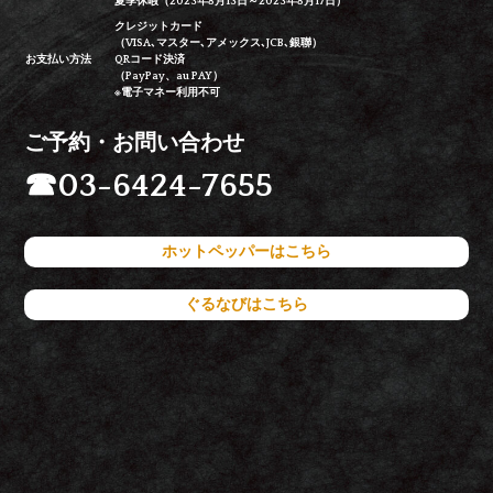
夏季休暇（2023年8月13日～2023年8月17日）
クレジットカード
（VISA､マスター､アメックス､JCB､銀聯）
お支払い方法
QRコード決済
（PayPay、au PAY）
※電子マネー利用不可
ご予約・お問い合わせ
☎
03-6424-7655
ホットペッパーはこちら
ぐるなびはこちら