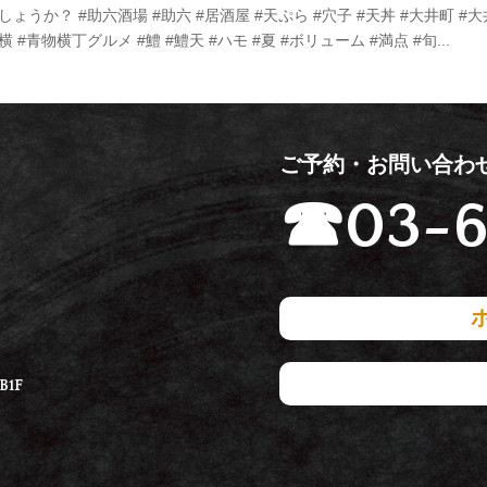
うか？ #助六酒場 #助六 #居酒屋 #天ぷら #穴子 #天丼 #大井町 #
 #青物横丁グルメ #鱧 #鱧天 #ハモ #夏 #ボリューム #満点 #旬...
ご予約・お問い合わ
☎
03-6
1F