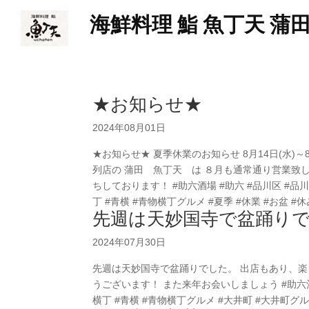
海鮮料理 鮨 魚丁天 蒲
★お知らせ★
2024年08月01日
★お知らせ★ 夏季休業のお知らせ 8月14日(水)
列店の 蒲田 魚丁天 は ８月も通常通り営業致します
ちしております！ #助六酒場 #助六 #品川区 #品川
丁 #青横 #青物横丁グルメ #夏季 #休業 #お盆 #休み
先週は天妙国寺で盆踊り
2024年07月30日
先週は天妙国寺で盆踊りでした。 出店もあり、楽
うございます！ また来年お会いしましょう #助六酒場 
横丁 #青横 #青物横丁グルメ #大井町 #大井町グルメ