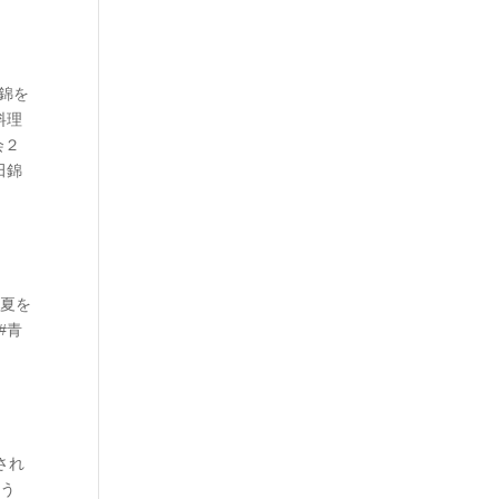
反錦を
料理
会２
田錦
い夏を
#青
され
ょう