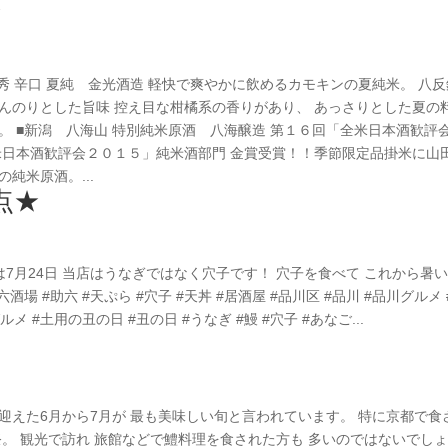
★
秀 辛口 夏純 金光酒造 軽快で爽やかに飲めるカモキンの夏純米。 八
んのりとした旨味 控え目な柑橘系の香りがあり、 あっさりとした夏の
。 ■新潟 八海山 特別純米原酒 八海醸造 第１６回「全米日本酒歓評
米日本酒歓評会２０１５」純米酒部門 金賞受賞！！季節限定品掛米に山
純米原酒。...
点★
7月24日 当店はうなぎではなく穴子です！ 穴子を食べて これから暑
 #助六 #天ぷら #穴子 #天丼 #居酒屋 #品川区 #品川 #品川グルメ 
メ #土用の丑の日 #丑の日 #うなぎ #鰻 #穴子 #あなご...
を迎えた6月から7月が 最も美味しい旬と言われています。 特に京都で食
祭。 観光で訪れ 旅館などで鱧料理を食された方も 多いのではないでし