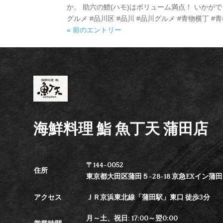
か。 助六の鱧(ハモ)はボリューム満点！ いかがでしょ
グルメ #品川区 #品川 #品川グルメ #青物横丁 #青横
« 前のエントリー
海鮮料理 鮨 魚丁天 蒲田店
〒144-0052
住所
東京都大田区蒲田５-28-18 京急EXイン蒲田B
アクセス
ＪＲ京浜東北線「蒲田駅」東口 徒歩3分
月～土、祝日: 17:00～翌0:00