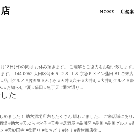
田店
HOME
店舗案
～8月18日(日)の間は お休み頂きます。 ご理解とご協力をお願い致します
。 144-0052 大田区蒲田５-２８-１８ 京急ＥＸイン蒲田 B1 ご来
 #品川グルメ #居酒屋 #天ぷら #天丼 #穴子 #大井町 #大井町グルメ #
 #お知らせ #夏 #蒲田 #魚丁天 #通常通り...
でした
しめました！ 助六酒場店内もたくさん 賑わいました。 ご来店誠にあり
#助六 #天ぷら #穴子 #天丼 #居酒屋 #品川区 #品川 #品川グルメ #
 #天妙国寺 #盆踊り #盆おどり #祭り #青横商店街...