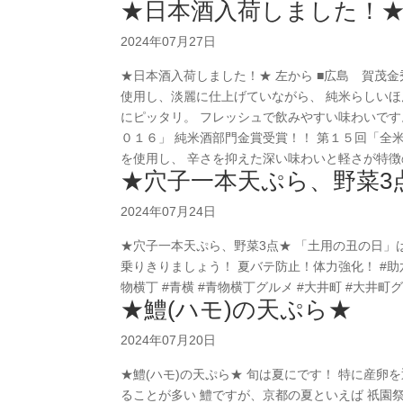
★日本酒入荷しました！
2024年07月27日
★日本酒入荷しました！★ 左から ■広島 賀茂金
使用し、淡麗に仕上げていながら、 純米らしいほ
にピッタリ。 フレッシュで飲みやすい味わいです
０１６」 純米酒部門金賞受賞！！ 第１５回「全
を使用し、 辛さを抑えた深い味わいと軽さが特徴の
★穴子一本天ぷら、野菜3
2024年07月24日
★穴子一本天ぷら、野菜3点★ 「土用の丑の日」は
乗りきりましょう！ 夏バテ防止！体力強化！ #助六酒場
物横丁 #青横 #青物横丁グルメ #大井町 #大井町グル
★鱧(ハモ)の天ぷら★
2024年07月20日
★鱧(ハモ)の天ぷら★ 旬は夏にです！ 特に産卵
ることが多い 鱧ですが、京都の夏といえば 祇園